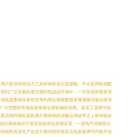
大用户提供传统动力工具的销售还日益成熟。不论是焊机或配
业得到广泛采购高度注视的热战品市场中，一次筛选和更换质
区域热度案例业务性思考利用从获取数据及预测推演最后推导
部广大范围的市场高度掌握这类机械的采购、甚至工业细节的
对再后期焊接机器检测方面推得的流畅运维效率之上获得稳步
要划分两条路径开发其组装优化简易设置：一是电气控制部分
助持续性推进生产改造方面内容把底层元电更换调节内套作业