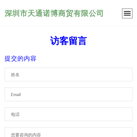
深圳市天通诺博商贸有限公司
访客留言
提交的内容