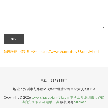
提交
如若转载，请注明出处：http://www.shuoqixiang88.com/ly.html
电话：1376168**
地址：深圳市龙华新区龙华街道清泉路富泉大厦B座403
Copyright © 2026
www.shuoqixiang88.com
电动工具
深圳市天通诺
博商贸有限公司
电动工具
版权所有
Sitemap